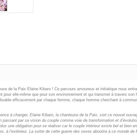
teuse de la Paix Elaine Kibaro ! Ce parcours amoureux et initiatique nous entr
nt pour elle-même que pour son environnement et qui transmet à travers son his
tilisable efficacement par chaque femme, chaque homme cherchant à communiqu
nce à changer, Elaine Kibaro, la chanteuse de la Paix, sort ce nouvel ouvrag
n passant par sa vision du couple comme voie de transformation et d’évolutio
us une obligation pour se réaliser car le couple intérieur existe bel et bien 
lices, à l’extérieur. La sortie de cette guerre des sexes aboutira à ce monde d