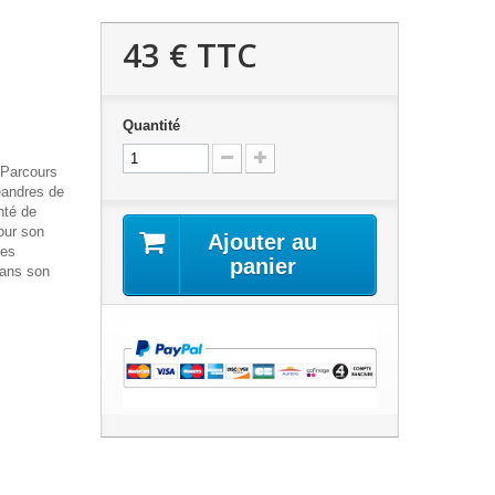
43 €
TTC
Quantité
 Parcours
éandres de
nté de
our son
Ajouter au
les
panier
dans son