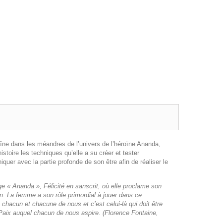
aîne dans les méandres de l’univers de l’héroïne Ananda,
toire les techniques qu’elle a su créer et tester
er avec la partie profonde de son être afin de réaliser le
e « Ananda », Félicité en sanscrit, où elle proclame son
n. La femme a son rôle primordial à jouer dans ce
en chacun et chacune de nous et c’est celui
‐
là qui doit être
e Paix auquel chacun de nous aspire. (Florence Fontaine,