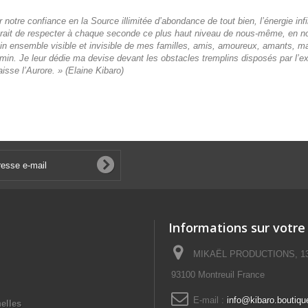
r notre confiance en la Source illimitée d’abondance de tout bien, l’énergie in
serait de respecter à chaque seconde ce plus haut niveau de nous-même, en n
n ensemble visible et invisible de mes familles, amis, amoureux, amants, mari
n. Je leur dédie ma devise devant les obstacles tremplins disposés par l’exi
aisse l’Aurore. »
(Elaine Kibaro)
Informations sur votre
MIKAËL PRODUCTIONS, 13 No
93100 Montreuil France
E-mail :
info@kibaro.boutiqu
elles