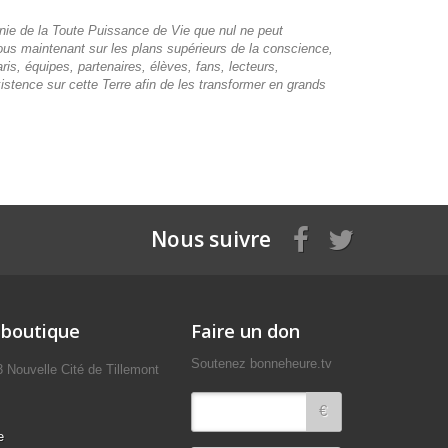
finie de la Toute Puissance de Vie que nul ne peut
ous maintenant sur les plans supérieurs de la conscience,
s, équipes, partenaires, élèves, fans, lecteurs,
stence sur cette Terre afin de les transformer en grands
Nous suivre
 boutique
Faire un don
Soutenez bonneheure.tv
uvelle Cité de Tillemont
€
e