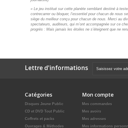
« Le jeu institué sur cette planète semblant destiné à teste
contrecarrer ou bloquer, l’essentiel pour chacun de nous 
siège du meilleur conçu pour chacun de nous. Merci au divi
spectateurs, auditeurs, qui m’ont accompagnée sur ce chemi
progrès : Mais jamais les étoiles ne s’éteignent que ne ren
Lettre d'informations
Catégories
Mon compte
Disques Jeune Public
Mes commandes
CD et DVD Tout Public
Mes avoirs
Coffrets et packs
Mes adresses
Ouvrages & Méthodes
Mes informations personn