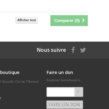
Afficher tout
Comparer (
0
)
Nous suivre
 boutique
Faire un don
Soutenez bonneheure.tv
uvelle Cité de Tillemont
€
e