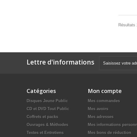
Résultats 
Lettre d'informations
Catégories
Mon compte
Disques Jeune Public
Mes commandes
CD et DVD Tout Public
Mes avoirs
Coffrets et packs
Mes adresses
Ouvrages & Méthodes
Mes informations personn
Textes et Entretiens
Mes bons de réduction