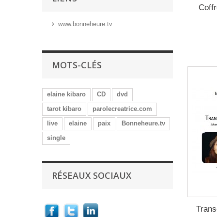
Coff
www.bonneheure.tv
MOTS-CLÉS
elaine kibaro
CD
dvd
tarot kibaro
parolecreatrice.com
live
elaine
paix
Bonneheure.tv
single
RÉSEAUX SOCIAUX
Trans