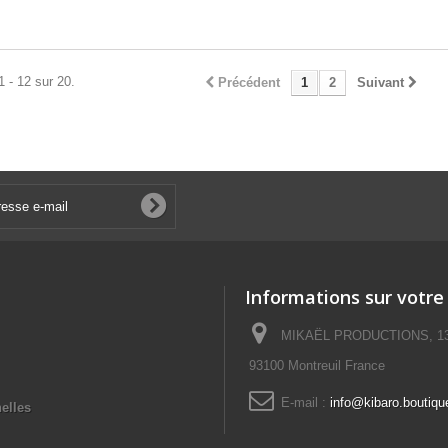
1 - 12 sur 20.
Précédent
1
2
Suivant
Informations sur votre
MIKAËL PRODUCTIONS, 13 No
93100 Montreuil France
E-mail :
info@kibaro.boutiqu
elles