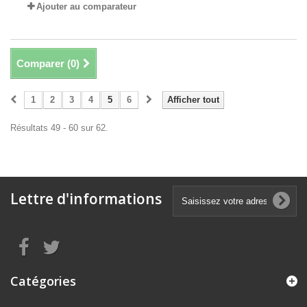
Ajouter au comparateur
Comparer (
0
)
1
2
3
4
5
6
Afficher tout
Résultats 49 - 60 sur 62.
Lettre d'informations
Catégories