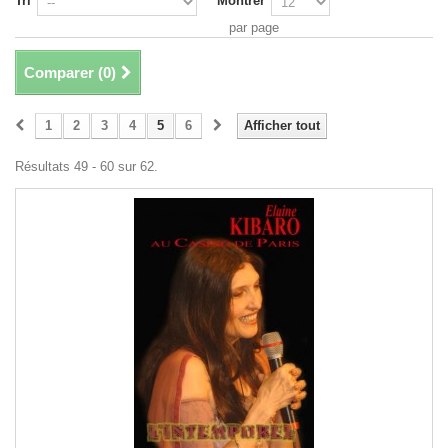
Tri
Montrer
par page
Comparer (
0
)
1
2
3
4
5
6
Afficher tout
Résultats 49 - 60 sur 62.