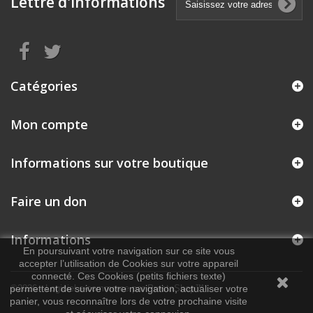
Lettre d'informations
Catégories
Mon compte
Informations sur votre boutique
Faire un don
Informations
En poursuivant votre navigation sur ce site vous
accepter l’utilisation de Cookies sur votre appareil
connecté. Ces Cookies (petits fichiers texte)
permettent de suivre votre navigation, actualiser votre
©2026 - Logiciel e-commerce par PrestaShop™
panier, vous reconnaître lors de votre prochaine visite