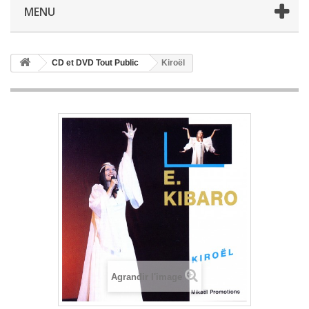
MENU
CD et DVD Tout Public
Kiroël
Agrandir l'image