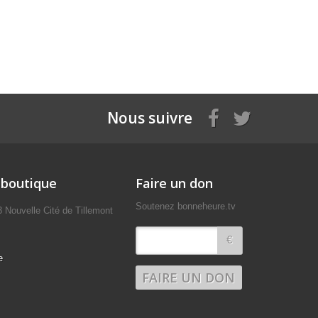
Nous suivre
 boutique
Faire un don
Soutenez bonneheure.tv
uvelle Cité de Tillemont
€
e