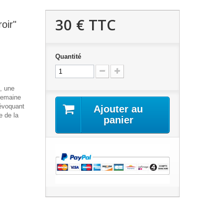
30 €
TTC
oir"
Quantité
, une
 Semaine
évoquant
Ajouter au
e de la
panier