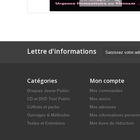
Lettre d'informations
Catégories
Mon compte
Disques Jeune Public
Mes commandes
CD et DVD Tout Public
Mes avoirs
Coffrets et packs
Mes adresses
Ouvrages & Méthodes
Mes informations personn
Textes et Entretiens
Mes bons de réduction