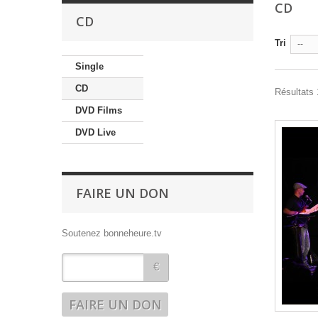
CD
CD
Tri
--
Single
CD
Résultats 
DVD Films
DVD Live
FAIRE UN DON
Soutenez bonneheure.tv
€