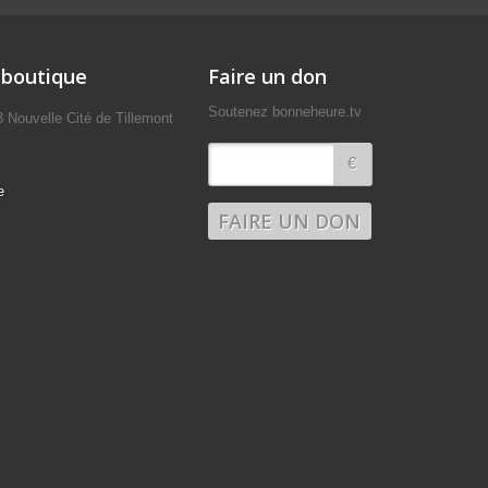
 boutique
Faire un don
Soutenez bonneheure.tv
uvelle Cité de Tillemont
€
e