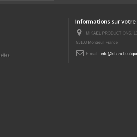
Informations sur votre
MIKAËL PRODUCTIONS, 13 No
93100 Montreuil France
E-mail :
info@kibaro.boutiqu
elles