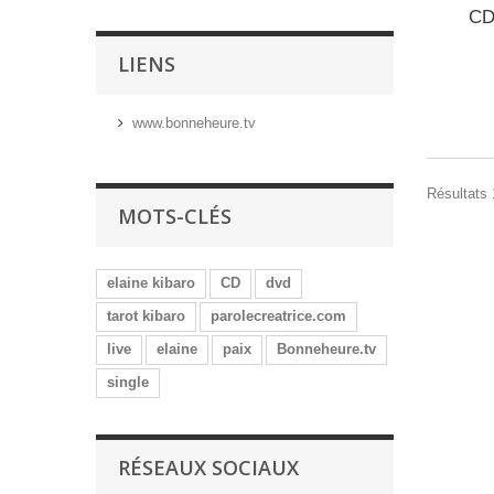
CD
LIENS
www.bonneheure.tv
Résultats 
MOTS-CLÉS
elaine kibaro
CD
dvd
tarot kibaro
parolecreatrice.com
live
elaine
paix
Bonneheure.tv
single
RÉSEAUX SOCIAUX