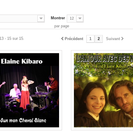
Montrer
12
par page
13 - 15 sur 15.
Précédent
1
2
Suivant